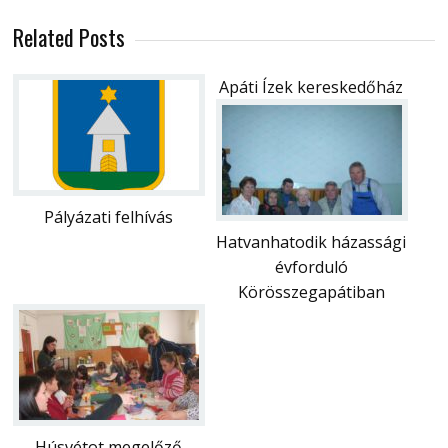
Related Posts
Apáti Ízek kereskedőház
Pályázati felhívás
Hatvanhatodik házassági
évforduló
Körösszegapátiban
Húsvétot megelőző