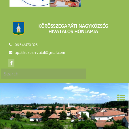
06-54/470-325
apatikozoshivatal@gmail.com