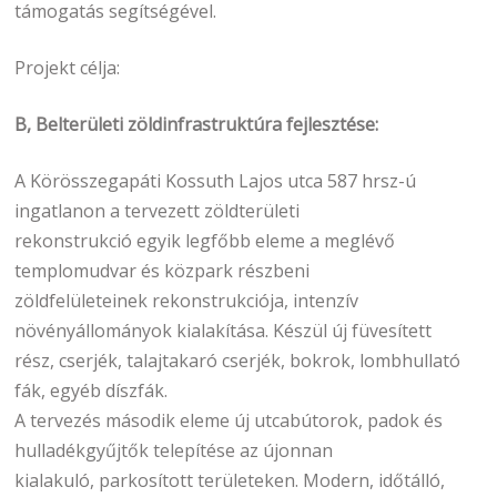
támogatás segítségével.
Projekt célja:
B, Belterületi zöldinfrastruktúra fejlesztése:
A Körösszegapáti Kossuth Lajos utca 587 hrsz-ú
ingatlanon a tervezett zöldterületi
rekonstrukció egyik legfőbb eleme a meglévő
templomudvar és közpark részbeni
zöldfelületeinek rekonstrukciója, intenzív
növényállományok kialakítása. Készül új füvesített
rész, cserjék, talajtakaró cserjék, bokrok, lombhullató
fák, egyéb díszfák.
A tervezés második eleme új utcabútorok, padok és
hulladékgyűjtők telepítése az újonnan
kialakuló, parkosított területeken. Modern, időtálló,