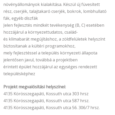
növényállományok kialakítása. Készül új füvesített
rész, cserjék, talajtakaró cserjék, bokrok, lombhullató
fák, egyéb díszfák
Jelen fejlesztés mindkét tevékenység (B, C) esetében
hozzájárul a környezettudatos, család-
és klímabarát megújításhoz, a zöldfelületek helyszínt
biztosítanak a kültéri programokhoz,
mely fejlesztéssel a település környezeti állapota
jelentősen javul, továbbá a projektben
érintett épület hozzájárul az egységes rendezett
településképhez
Projekt megvalósítási helyszínei:
4135 Körösszegapáti, Kossuth utca 303 hrsz
4135 Körösszegapáti, Kossuth utca 587 hrsz.
4135 Körösszegapáti, Kossuth utca 56. 306/7 hrsz.