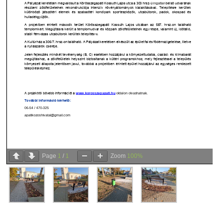
Page
1
/
1
Zoom
100%