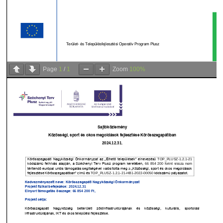
Page
1
/
1
Zoom
100%