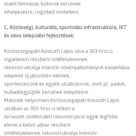
stabil fémvázas bútorok kerülnek
elhelyezésre, rögzített kivitelben.
C, Közösségi, kulturális, sportolási infrastruktúra, IKT
és okos települési fejlesztések:
Körösszegapáti Kossuth Lajos utca a 303 hrsz.ú
ingatlanon részbeni zöldfelületeinek
rekonstrukciója intenzív növényállományok kialakítása,
valamint új játszótéri elemek,
sporteszközök és egyéb utcabútorok, mint pl.: padok,
hulladékgyűjtők kerülnek telepítésre.
Második helyszínen Körösszegapáti Kossuth Lajos
utcában az 303. hrsz-ú telken a
tervezett zöldterületi rekonstrukció egyik legfőbb
eleme a belső udvar részbeni
zöldfelületeinek rekonstrukciója intenzív