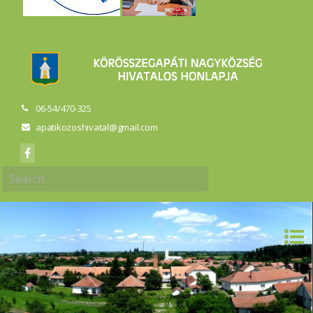
06-54/470-325
apatikozoshivatal@gmail.com