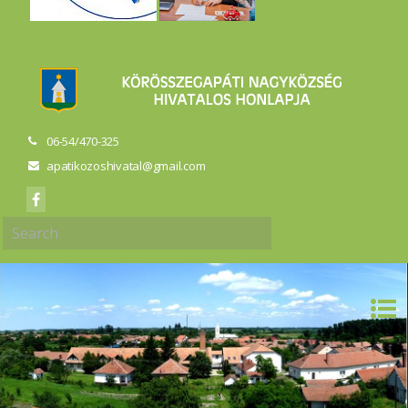
06-54/470-325
apatikozoshivatal@gmail.com