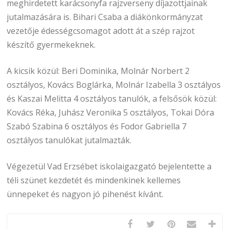
meghirdetett karácsonyfa rajzverseny díjazottjainak
jutalmazására is. Bihari Csaba a diákönkormányzat
vezetője édességcsomagot adott át a szép rajzot
készítő gyermekeknek.
A kicsik közül: Beri Dominika, Molnár Norbert 2
osztályos, Kovács Boglárka, Molnár Izabella 3 osztályos
és Kaszai Melitta 4 osztályos tanulók, a felsősök közül:
Kovács Réka, Juhász Veronika 5 osztályos, Tokai Dóra
Szabó Szabina 6 osztályos és Fodor Gabriella 7
osztályos tanulókat jutalmazták.
Végezetül Vad Erzsébet iskolaigazgató bejelentette a
téli szünet kezdetét és mindenkinek kellemes
ünnepeket és nagyon jó pihenést kívánt.