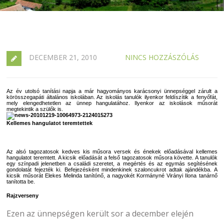
DECEMBER 21, 2010
NINCS HOZZÁSZÓLÁS
Az év utolsó tanítási napja a már hagyományos karácsonyi ünnepséggel zárult a
körösszegapáti általános iskolában. Az iskolás tanulók ilyenkor feldíszítik a fenyőfát,
mely elengedhetetlen az ünnep hangulatához. Ilyenkor az iskolások műsorát
megtekintik a szülők is.
Kellemes hangulatot teremtettek
Az alsó tagozatosok kedves kis műsora versek és énekek előadásával kellemes
hangulatot teremtett. A kicsik előadását a felső tagozatosok műsora követte. A tanulók
egy színpadi jelenetben a családi szeretet, a megértés és az egymás segítésének
gondolatát fejezték ki. Befejezésként mindenkinek szaloncukrot adtak ajándékba. A
kicsik műsorát Elekes Melinda tanítónő, a nagyokét Kormányné Virányi Ilona tanárnő
tanította be.
Rajzverseny
Ezen az ünnepségen került sor a december elején