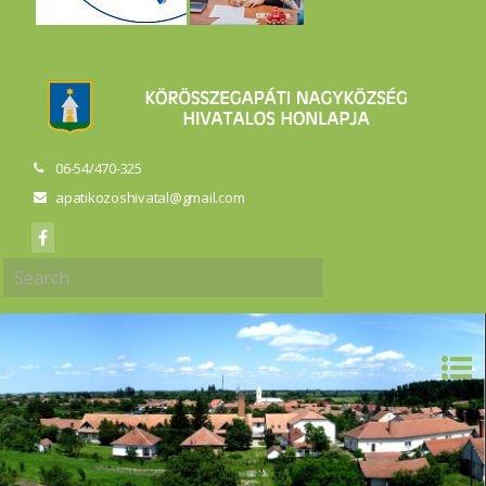
06-54/470-325
apatikozoshivatal@gmail.com