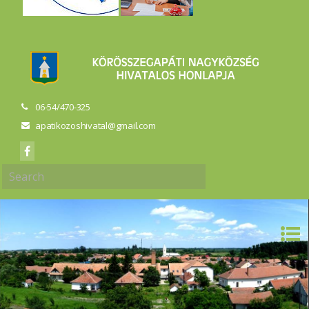
06-54/470-325
apatikozoshivatal@gmail.com