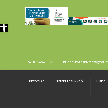
szköztár megnyitása
06-54/470-325
apatikozoshivatal@gmail.
KEZDŐLAP
TELEPÜLÉSÜNKRŐL
HÍREK