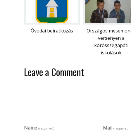
Óvodai beiratkozás
Országos mesemon
versenyen a
körösszegapáti
iskolások
Leave a Comment
Name
Mail
(required)
(required)