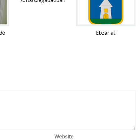
Körösszegapátiban
dó
Ebzárlat
Website