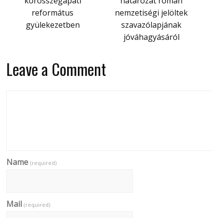
körösszegapáti
határozat román
református
nemzetiségi jelöltek
gyülekezetben
szavazólapjának
jóváhagyásáról
Leave a Comment
Name
(required)
Mail
(required)