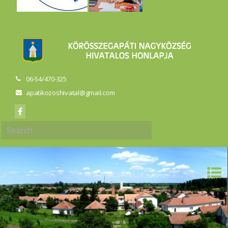
06-54/470-325
apatikozoshivatal@gmail.com