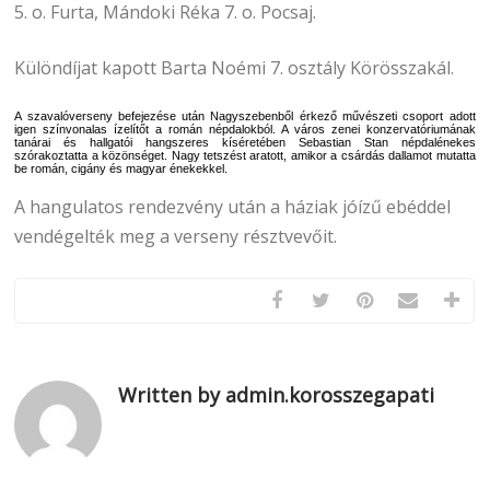
5. o. Furta, Mándoki Réka 7. o. Pocsaj.
Különdíjat kapott Barta Noémi 7. osztály Körösszakál.
A szavalóverseny befejezése után Nagyszebenből érkező művészeti csoport adott
igen színvonalas ízelítőt a román népdalokból. A város zenei konzervatóriumának
tanárai és hallgatói hangszeres kíséretében Sebastian Stan népdalénekes
szórakoztatta a közönséget. Nagy tetszést aratott, amikor a csárdás dallamot mutatta
be román, cigány és magyar énekekkel.
A hangulatos rendezvény után a háziak jóízű ebéddel
vendégelték meg a verseny résztvevőit.
Written by admin.korosszegapati