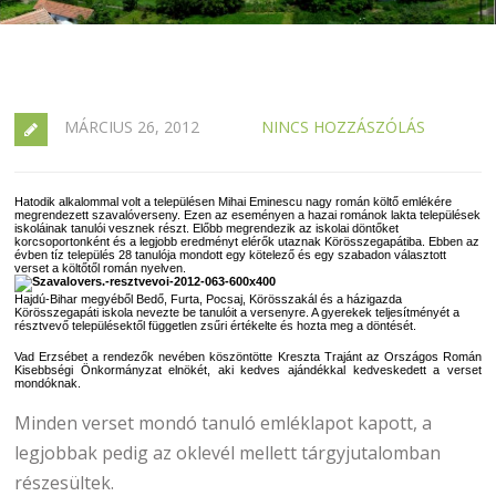
MÁRCIUS 26, 2012
NINCS HOZZÁSZÓLÁS
Hatodik alkalommal volt a településen Mihai Eminescu nagy román költő emlékére
megrendezett szavalóverseny. Ezen az eseményen a hazai románok lakta települések
iskoláinak tanulói vesznek részt. Előbb megrendezik az iskolai döntőket
korcsoportonként és a legjobb eredményt elérők utaznak Körösszegapátiba. Ebben az
évben tíz település 28 tanulója mondott egy kötelező és egy szabadon választott
verset a költőtől román nyelven.
Hajdú-Bihar megyéből Bedő, Furta, Pocsaj, Körösszakál és a házigazda
Körösszegapáti iskola nevezte be tanulóit a versenyre. A gyerekek teljesítményét a
résztvevő településektől független zsűri értékelte és hozta meg a döntését.
Vad Erzsébet a rendezők nevében köszöntötte Kreszta Trajánt az Országos Román
Kisebbségi Önkormányzat elnökét, aki kedves ajándékkal kedveskedett a verset
mondóknak.
Minden verset mondó tanuló emléklapot kapott, a
legjobbak pedig az oklevél mellett tárgyjutalomban
részesültek.