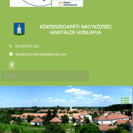
06-54/470-325
apatikozoshivatal@gmail.com