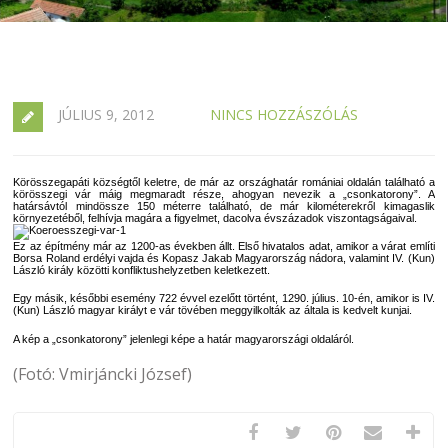
JÚLIUS 9, 2012
NINCS HOZZÁSZÓLÁS
Körösszegapáti községtől keletre, de már az országhatár romániai oldalán található a
körösszegi vár máig megmaradt része, ahogyan nevezik a „csonkatorony”. A
határsávtól mindössze 150 méterre található, de már kilométerekről kimagaslik
környezetéből, felhívja magára a figyelmet, dacolva évszázadok viszontagságaival.
Ez az építmény már az 1200-as években állt. Első hivatalos adat, amikor a várat említi
Borsa Roland erdélyi vajda és Kopasz Jakab Magyarország nádora, valamint IV. (Kun)
László király közötti konfliktushelyzetben keletkezett.
Egy másik, későbbi esemény 722 évvel ezelőtt történt, 1290. július. 10-én, amikor is IV.
(Kun) László magyar királyt e vár tövében meggyilkolták az általa is kedvelt kunjai.
A kép a „csonkatorony” jelenlegi képe a határ magyarországi oldaláról.
(Fotó: Vmirjáncki József)