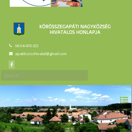
06-54/470-325
apatikozoshivatal@gmail.com