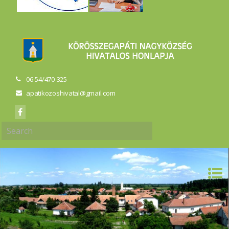
06-54/470-325
apatikozoshivatal@gmail.com