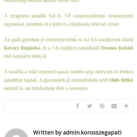
nemzetiségi iskolák tanulói vettek részt.
A megjelent tanulók 5-6 és 7-8 csoportosításban
versenyeztek
egymással, mondtak el a zsűri és a közönség előtt két verset.
Az apáti gyerekek jó eredményt értek el. Az 5-6 osztályosok közül
Kovács Boglárka
, és a 7-8 osztályos tanulóknál
Oromos Kristóf
első helyezést értek el.
A tanulók a zsűri elismerő szavai mellett szép oklevelet és értékes
ajándékot kaptak. A gyermekek jó szereplésének örült
Oláh Ildikó
tanárnő is, aki felkészítette őket a versenyre.
Written by admin.korosszegapati