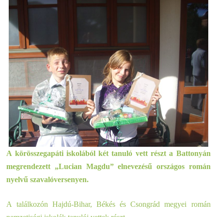
A körösszegapáti iskolából két tanuló vett részt a Battonyán
megrendezett „Lucian Magdu” elnevezésű országos román
nyelvű szavalóversenyen.
A találkozón Hajdú-Bihar, Békés és Csongrád megyei román