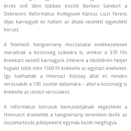
érzés volt látni többek között Berkesi Sándort a
Debreceni Református Kollégiumi Kántus Liszt Ferenc
díjas karnagyát és hallani az általa vezetett egyesített
kórust.
A felemelő hangverseny mozzanatai emlékezetesek
maradnak a közönség számára is, amikor a 370 fős
énekkart vezető karnagyok intésére a nézőtéren helyet
foglaló több mint 1500 fő énekelte az egyházi énekeket.
Így hallhatták a Himnusz Kölcsey által írt minden
versszakát a 130. zsoltár dallamára – ahol a közönség is
énekelte az utolsó versszakot.
A református kórusok bemutatójának végeztével a
Himnuszt énekelték a hangverseny teremben lévők az
összetartozás jelképeként egymás kezét megfogva.