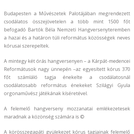
Budapesten a Művészetek Palotájában megrendezett
csodálatos összejövetelen a több mint 1500 főt
befogadó Bartók Béla Nemzeti Hangversenyteremben
a hazai és a határon túli református közösségek neves
kórusai szerepeltek.
A mintegy két órás hangversenyen – a Kárpát-medencei
Reformátusok nagy ünnepén –az egyesített kórus 370
főt számláló tagja énekelte a csodálatosnál
csodálatosabb református énekeket Szilágyi Gyula
orgonaművész játékának kíséretével.
A felemelő hangverseny mozzanatai emlékezetesek
maradnak a közönség számára is ©
A körösszegapáti gyülekezet kórus tagjainak felemelő