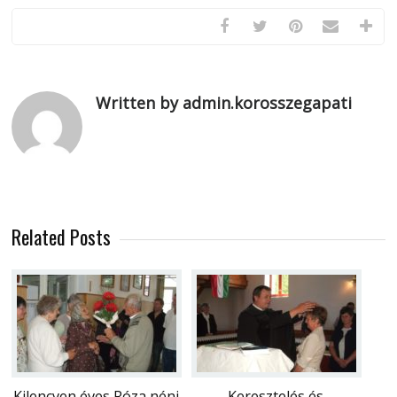
Written by admin.korosszegapati
Related Posts
Kilencven éves Róza néni
Keresztelés és