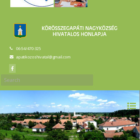
06-54/470-325
apatikozoshivatal@gmail.com