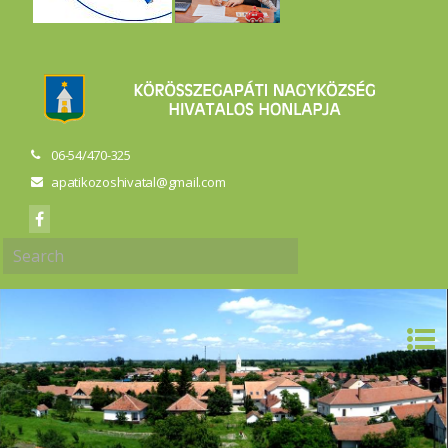
06-54/470-325
apatikozoshivatal@gmail.com