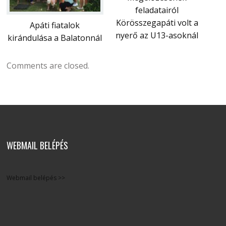
feladatairól
Körösszegapáti volt a
Apáti fiatalok
nyerő az U13-asoknál
kirándulása a Balatonnál
Comments are closed.
WEBMAIL BELÉPÉS
Webmail belépés >>