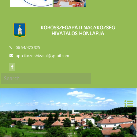
06-54/470-325
apatikozoshivatal@gmail.com