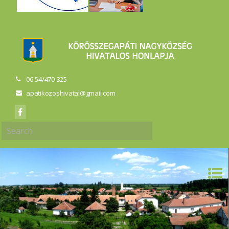
06-54/470-325
apatikozoshivatal@gmail.com