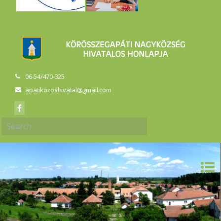
06-54/470-325
apatikozoshivatal@gmail.com