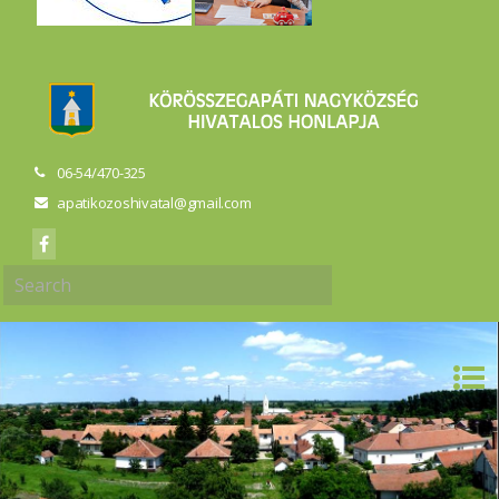
06-54/470-325
apatikozoshivatal@gmail.com