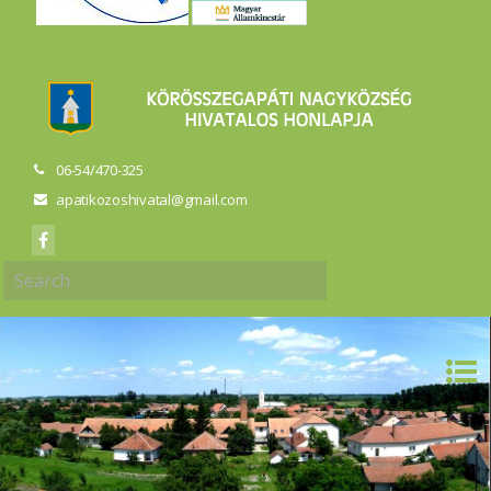
06-54/470-325
apatikozoshivatal@gmail.com