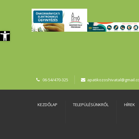
szköztár megnyitása
06-54/470-325
apatikozoshivatal@gmail.
KEZDŐLAP
TELEPÜLÉSÜNKRŐL
HÍREK