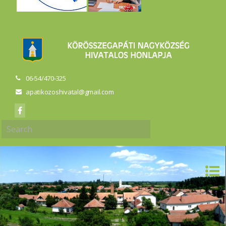
06-54/470-325
apatikozoshivatal@gmail.com