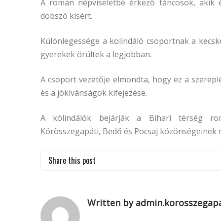
A román népviseletbe érkező táncosok, akik 
dobszó kísért.
Különlegessége a kolindáló csoportnak a kecsk
gyerekek örültek a legjobban.
A csoport vezetője elmondta, hogy ez a szerep
és a jókívánságok kifejezése.
A kólindálók bejárják a Bihari térség rom
Körösszegapáti, Bedő és Pocsaj közönségeinek 
Share this post
Written by admin.korosszegapa