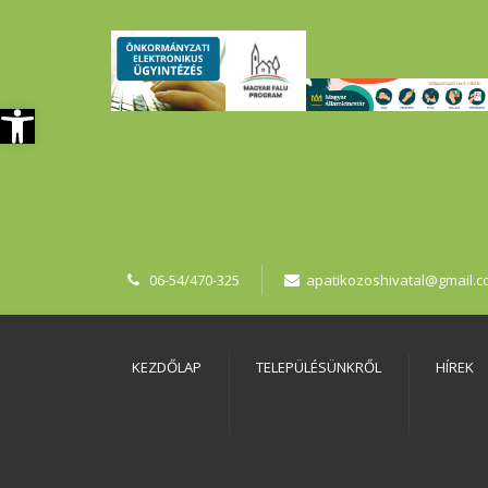
szköztár megnyitása
06-54/470-325
apatikozoshivatal@gmail.
KEZDŐLAP
TELEPÜLÉSÜNKRŐL
HÍREK