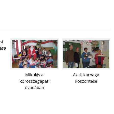
si
rása
Mikulás a
Az új karnagy
körösszegapáti
köszöntése
óvodában