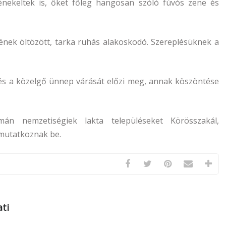
énekeltek is, őket főleg hangosan szóló fúvós zene és
ének öltözött, tarka ruhás alakoskodó. Szereplésüknek a
lés a közelgő ünnep várását előzi meg, annak köszöntése
án nemzetiségiek lakta településeket Körösszakál,
mutatkoznak be.
ti