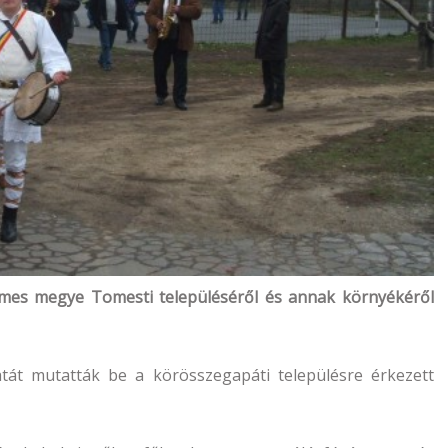
emes megye Tomesti településéről és annak környékéről
tát mutatták be a körösszegapáti településre érkezett