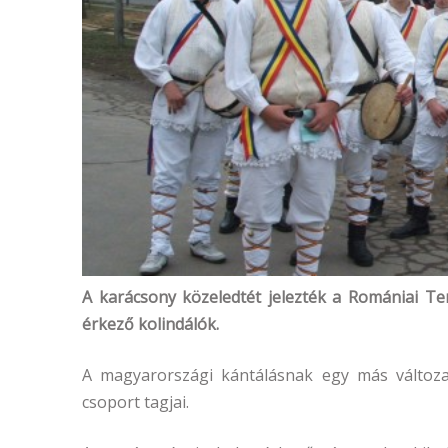
A karácsony közeledtét jelezték a Romániai T
érkező kolindálók.
A magyarországi kántálásnak egy más változa
csoport tagjai.