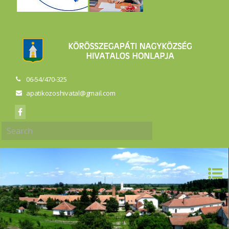
06-54/470-325
apatikozoshivatal@gmail.com