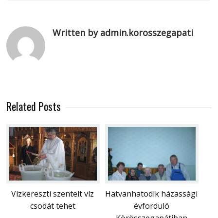
Written by admin.korosszegapati
Related Posts
Vízkereszti szentelt víz
Hatvanhatodik házassági
csodát tehet
évforduló
Körösszegapátiban