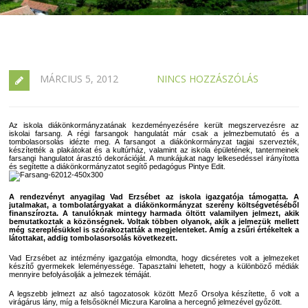
MÁRCIUS 5, 2012
NINCS HOZZÁSZÓLÁS
Az iskola diákönkormányzatának kezdeményezésére került megszervezésre az
iskolai farsang. A régi farsangok hangulatát már csak a jelmezbemutató és a
tombolasorsolás idézte meg. A farsangot a diákönkormányzat tagjai szervezték,
készítették a plakátokat és a kultúrház, valamint az iskola épületének, tantermeinek
farsangi hangulatot árasztó dekorációját. A munkájukat nagy lelkesedéssel irányította
és segítette a diákönkormányzatot segítő pedagógus Pintye Edit.
A rendezvényt anyagilag Vad Erzsébet az iskola igazgatója támogatta. A
jutalmakat, a tombolatárgyakat a diákönkormányzat szerény költségvetéséből
finanszírozta. A tanulóknak mintegy harmada öltött valamilyen jelmezt, akik
bemutatkoztak a közönségnek. Voltak többen olyanok, akik a jelmezük mellett
még szereplésükkel is szórakoztatták a megjelenteket. Amíg a zsűri értékeltek a
látottakat, addig tombolasorsolás következett.
Vad Erzsébet az intézmény igazgatója elmondta, hogy dicséretes volt a jelmezeket
készítő gyermekek leleményessége. Tapasztalni lehetett, hogy a különböző médiák
mennyire befolyásolják a jelmezek témáját.
A legszebb jelmezt az alsó tagozatosok között Mező Orsolya készítette, ő volt a
virágárus lány, míg a felsősöknél Miczura Karolina a hercegnő jelmezével győzött.