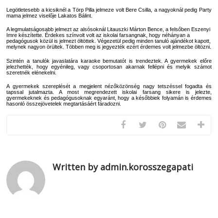
Legötletesebb a kicsiknél a Törp Pilla jelmeze volt Bere Csilla, a nagyoknál pedig Party
mama jelmez viselője Lakatos Bálint.
A legmulatságosabb jelmezt az alsósoknál Litauszki Márton Bence, a felsőben Eszenyi
Imre készítette. Érdekes színvolt volt az iskolai farsangnak, hogy néhányan a
pedagógusok közül is jelmezt öltöttek. Végezetül pedig minden tanuló ajándékot kapott,
melynek nagyon örültek. Többen meg is jegyezték ezért érdemes volt jelmezbe öltözni.
Szintén a tanulók javaslatára karaoke bemutatót is trendeztek. A gyermekek előre
jelezhették, hogy egyénileg, vagy csoportosan akarnak fellépni és melyik számot
szeretnék elénekelni.
A gyermekek szereplését a megjelent nézőközönség nagy tetszéssel fogadta és
tapssal jutalmazta. A most megrendezett iskolai farsang sikere is jelezte,
gyermekeknek és pedagógusoknak egyaránt, hogy a későbbiek folyamán is érdemes
hasonló összejövetelek megtartásáért fáradozni.
Written by admin.korosszegapati