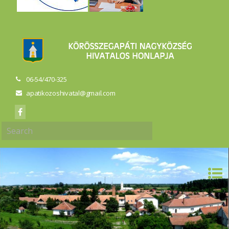
06-54/470-325
apatikozoshivatal@gmail.com