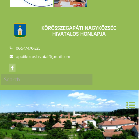
06-54/470-325
apatikozoshivatal@gmail.com