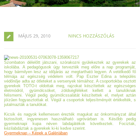
MÁJUS 29, 2010
NINCS HOZZÁSZÓLÁS
Szombaton délelőtt játszani, szórakozni gyülekeztek az gyerekek az
iskolába. A pedagógusok úgy tervezték meg előre a nap programját,
hogy bármilyen lesz az időjárás az megtartható legyen. A vetélkedő fő
télmája az egészség védelem volt. Pap Eszter Edina a település
védőnője adta az ötleteket a versenyek témáihoz. A csoportokba osztott
gyerekek TOTO-t oldottak meg, rajzokat készítettek az egészséges
életmódról, gyümölcsöket, zöldségféléket kellett a tanulóknak
felismerni. Végül pedig gyümölcssalátát készítettek el, melyet aztán
jóízűen fogyasztottak el. Végül a csoportok teljesítményét értékelték, s
jutalmazták a tanulókat.
Kicsik és nagyok kellemesen érezték magukat az önkormányzat által
biztosított, ingyenesen használható ugróvárban is. Később pedig
gyermeknapi kupa néven labdajátékok következtek. Fociztak,
kézilabdáztak a gyerekek ki-ki kedve szerint.
Gyermeknap – Képek a Galériában