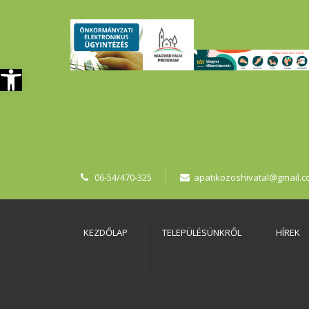
szköztár megnyitása
06-54/470-325
apatikozoshivatal@gmail.
KEZDŐLAP
TELEPÜLÉSÜNKRŐL
HÍREK