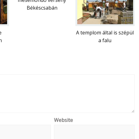
mesemondó verseny
Békéscsabán
e
A templom által is szépül
n
a falu
Website