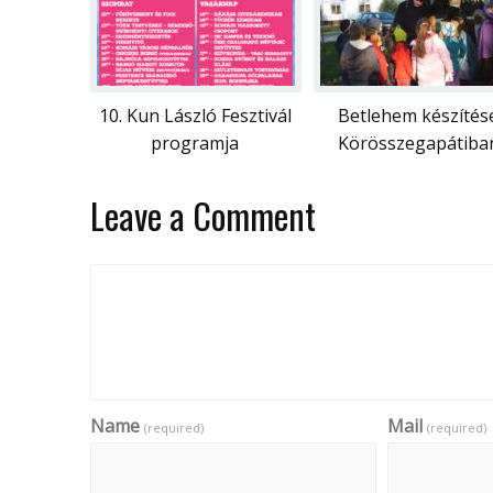
10. Kun László Fesztivál
Betlehem készítés
programja
Körösszegapátiba
Leave a Comment
Name
Mail
(required)
(required)