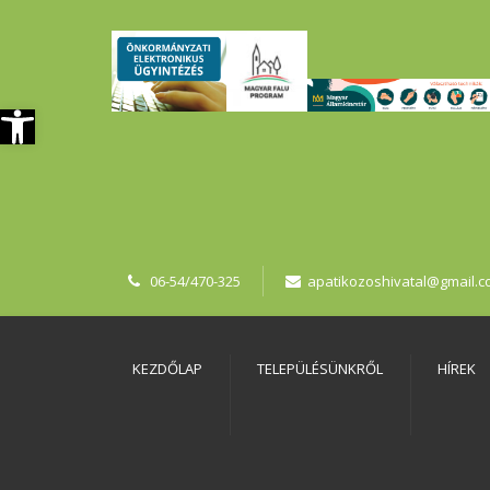
szköztár megnyitása
06-54/470-325
apatikozoshivatal@gmail.
KEZDŐLAP
TELEPÜLÉSÜNKRŐL
HÍREK