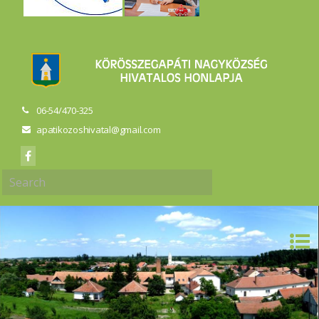
06-54/470-325
apatikozoshivatal@gmail.com