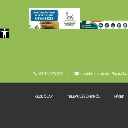
szköztár megnyitása
06-54/470-325
apatikozoshivatal@gmail.
KEZDŐLAP
TELEPÜLÉSÜNKRŐL
HÍREK