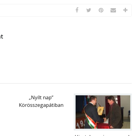
at
„Nyílt nap”
Körösszegapátiban