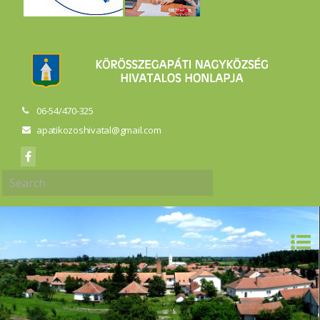
06-54/470-325
apatikozoshivatal@gmail.com