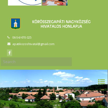
06-54/470-325
apatikozoshivatal@gmail.com