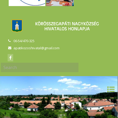
06-54/470-325
apatikozoshivatal@gmail.com