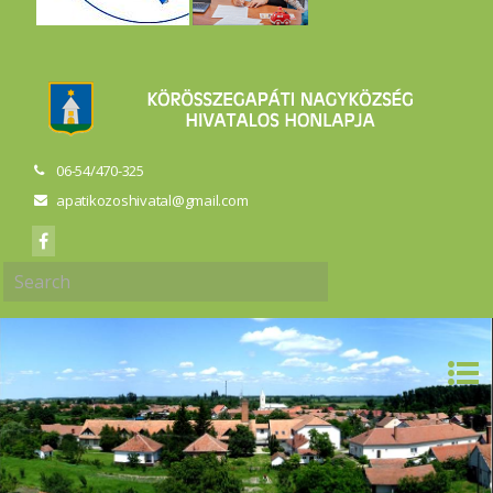
06-54/470-325
apatikozoshivatal@gmail.com