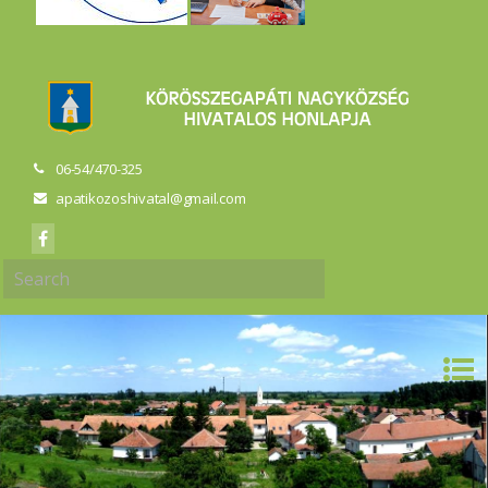
06-54/470-325
apatikozoshivatal@gmail.com