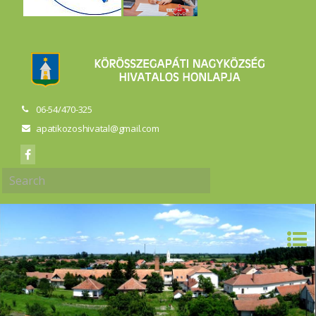
06-54/470-325
apatikozoshivatal@gmail.com