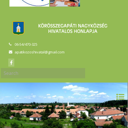
06-54/470-325
apatikozoshivatal@gmail.com