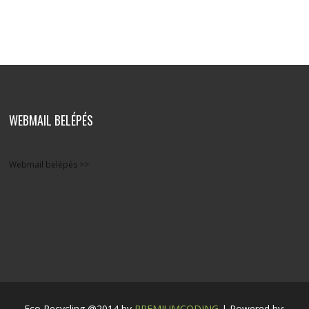
WEBMAIL BELÉPÉS
Webmail belépés >>
Eco Recycling @2014 by
PREMIUMCODING
| Powered by: