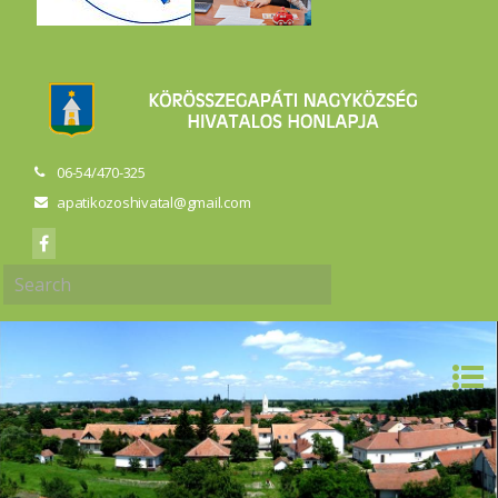
06-54/470-325
apatikozoshivatal@gmail.com