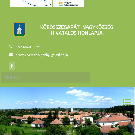
06-54/470-325
apatikozoshivatal@gmail.com