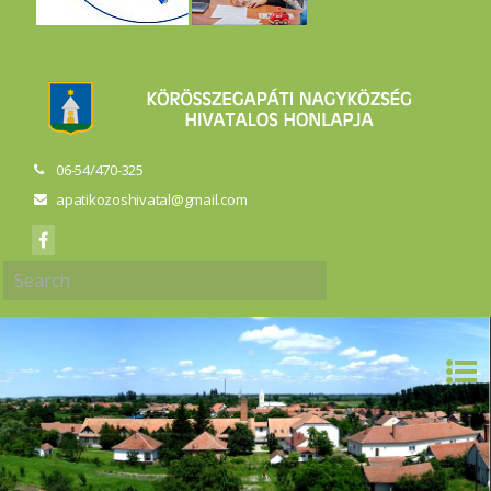
06-54/470-325
apatikozoshivatal@gmail.com