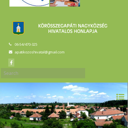
06-54/470-325
apatikozoshivatal@gmail.com