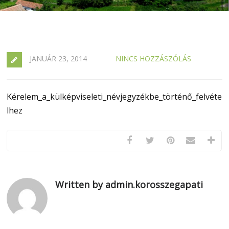
JANUÁR 23, 2014
NINCS HOZZÁSZÓLÁS
Kérelem_a_külképviseleti_névjegyzékbe_történő_felvéte
lhez
Written by admin.korosszegapati