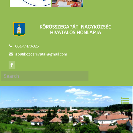
06-54/470-325
apatikozoshivatal@gmail.com