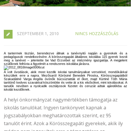
SZEPTEMBER 1, 2010
NINCS HOZZÁSZÓLÁS
A tantermek tisztán, berendezve állnak a tanévnyitó napján a gyerekek és a
pedagógusok rendelkezésére. A körösszegapáti általános iskolába 115 gyerek kezdi
meg a tanévet – jelentette be Vad Erzsébet az intézmény igazgatója. A megjelent
szülőknek felhívta a figyelmét a rendszeres iskolába járásra.
A volt óvodások, akik most kezdik iskolai tanulmányaikat versekkel, mondókákkal
készültek erre a napra. Mezősaról Körösiné Benedek Piroska, Körösszegapátiból
Szakadátiné Varga Angéla óvónők búcsúztatták el őket, majd Kürtiné Tóth Mária
tanítónő kedves szavakkal köszöntötte és vette át a kis elsősöket, mint iskolásokat. A
tanulók nevében a nyolcadik osztályosok füzetet és ceruzát adtak ajándékba az
iskolát kezdőknek.
A helyi önkormányzat nagymértékben támogatja az
iskolás tanulókat. Ingyen tankönyvet kapnak a
jogszabályokban meghatározottak szerint, ez 95
tanulót érint. Azok a Körösszegapáti gyerekek, akik ily