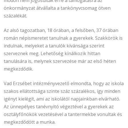
módon nem jogosultak erre a támogatásra az
önkormányzat átvállalta a tankönyvcsomag ötven
százalékát.
Az alsó tagozatban, 18 órában, a felsőben, 37 órában
román népismeretet tanulnak a gyerekek. Szakkörök is
indulnak, melyeket a tanulók kívánsága szerint
szerveznek meg. Lehetőség kínálkozik hittan
tanulására is, melynek szervezése már az első héten
megkezdődik.
Vad Erzsébet intézményvezető elmondta, hogy az iskola
szakos ellátottsága szinte száz százalékos, így minden
igényt kielégít, ami az iskolától napjainkban elvárható.
Az ünnepélyes tanévnyitó végeztével a gyerekek az
osztályfőnökök vezetésével a tantermekbe vonultak és
megkezdődött a munka.