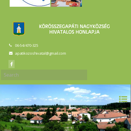
06-54/470-325
apatikozoshivatal@gmail.com