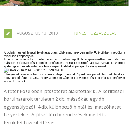
AUGUSZTUS 13, 2010
NINCS HOZZÁSZÓLÁS
A polgármesteri hivatal felújítása után, több mint negyven millió Ft értékben megújul a
település központja is.
A református templom mellett korszerű parkoló épült. A templomkertben lévő első és
második világháborús katonák emlékhelye körül térburkoló lapokat raktak le. A most
épített gyermekjátszótérre a falu szépen kialakított parkjától sétány vezet.
Elhelyeztek mintegy harminc darab világító lámpát. A parkban padok lesznek lerakva,
mely lehetőséget ad arra, hogy a pihenni vágyók kényelmes és kulturált körülmények
között legyenek.
A főtér közelében játszóteret alakítottak ki. A kerítéssel
körülhatárolt területen 2 db. mászókát, egy db
egyensúlyozót, 4 db. különböző hintát és mászóházat
helyeztek el. A játszótéri berendezések mellett a
területet füvesítették is.