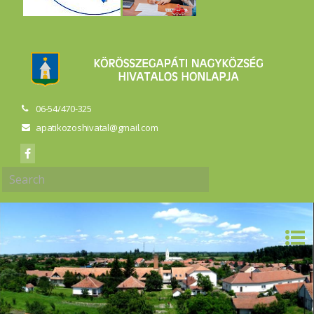
06-54/470-325
apatikozoshivatal@gmail.com