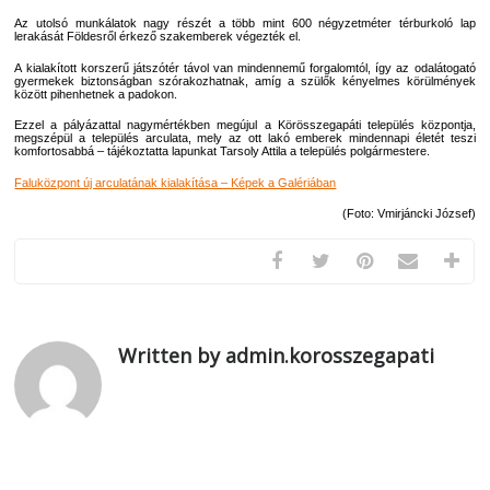
Az utolsó munkálatok nagy részét a több mint 600 négyzetméter térburkoló lap
lerakását Földesről érkező szakemberek végezték el.
A kialakított korszerű játszótér távol van mindennemű forgalomtól, így az odalátogató
gyermekek biztonságban szórakozhatnak, amíg a szülők kényelmes körülmények
között pihenhetnek a padokon.
Ezzel a pályázattal nagymértékben megújul a Körösszegapáti település központja,
megszépül a település arculata, mely az ott lakó emberek mindennapi életét teszi
komfortosabbá – tájékoztatta lapunkat Tarsoly Attila a település polgármestere.
Faluközpont új arculatának kialakítása – Képek a Galériában
(Foto: Vmirjáncki József)
Written by admin.korosszegapati