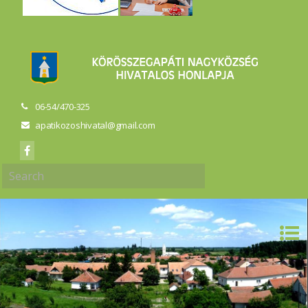
06-54/470-325
apatikozoshivatal@gmail.com