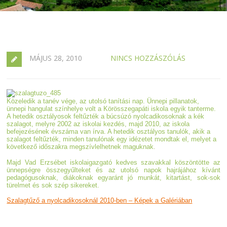
MÁJUS 28, 2010
NINCS HOZZÁSZÓLÁS
Közeledik a tanév vége, az utolsó tanítási nap. Ünnepi pillanatok,
ünnepi hangulat színhelye volt a Körösszegapáti iskola egyik tanterme.
A hetedik osztályosok feltűzték a búcsúzó nyolcadikosoknak a kék
szalagot, melyre 2002 az iskolai kezdés, majd 2010, az iskola
befejezésének évszáma van írva. A hetedik osztályos tanulók, akik a
szalagot feltűzték, minden tanulónak egy idézetet mondtak el, melyet a
következő időszakra megszívlelhetnek maguknak.
Majd Vad Erzsébet iskolaigazgató kedves szavakkal köszöntötte az
ünnepségre összegyűlteket és az utolsó napok hajrájához kívánt
pedagógusoknak, diákoknak egyaránt jó munkát, kitartást, sok-sok
türelmet és sok szép sikereket.
Szalagtűző a nyolcadikosoknál 2010-ben – Képek a Galériában