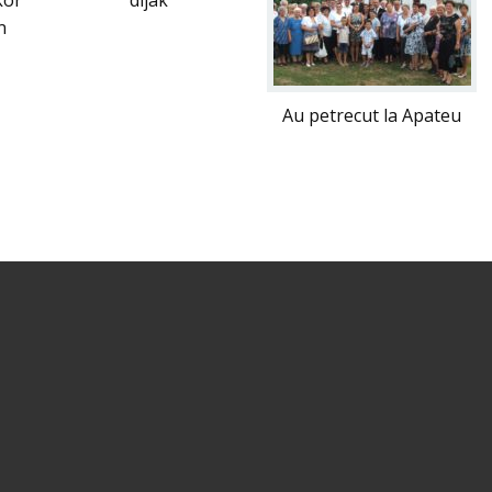
kor
díjak
n
Au petrecut la Apateu