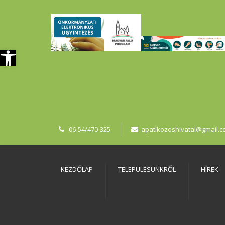
szköztár megnyitása
06-54/470-325
apatikozoshivatal@gmail.
KEZDŐLAP
TELEPÜLÉSÜNKRŐL
HÍREK