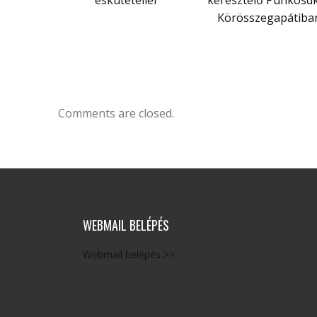
eskütétellel
keresztelő Pünkösd
Körösszegapátiba
Comments are closed.
WEBMAIL BELÉPÉS
Webmail belépés >>