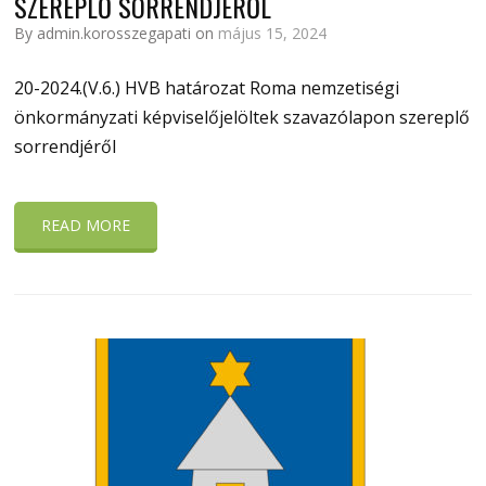
SZEREPLŐ SORRENDJÉRŐL
By admin.korosszegapati on
május 15, 2024
20-2024.(V.6.) HVB határozat Roma nemzetiségi
önkormányzati képviselőjelöltek szavazólapon szereplő
sorrendjéről
READ MORE