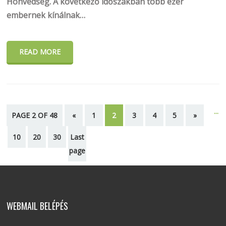
Honvédség. A következő időszakban
több ezer
embernek kínálnak…
READ MORE
...
PAGE 2 OF 48
«
1
2
3
4
5
»
10
20
30
Last
page
WEBMAIL BELÉPÉS