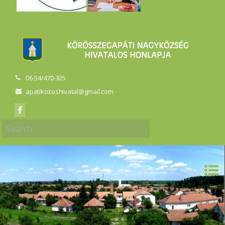
06-54/470-325
apatikozoshivatal@gmail.com