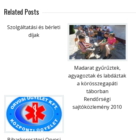
Related Posts
Szolgáltatási és bérleti
díjak
Madarat gyűrűztek,
agyagoztak és labdáztak
a körösszegapáti
táborban
Rendőrségi
sajtóközlemény 2010
Biharkeresztesi Orvosi