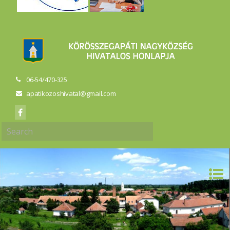
06-54/470-325
apatikozoshivatal@gmail.com