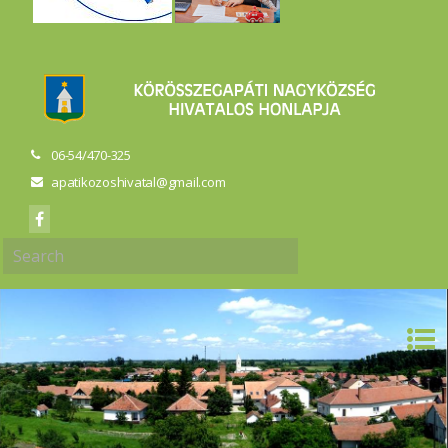
06-54/470-325
apatikozoshivatal@gmail.com