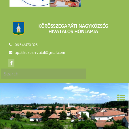
06-54/470-325
apatikozoshivatal@gmail.com