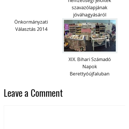
nemzetiségi jelöltek
szavazólapjának
jóváhagyásáról
Önkormányzati
Választás 2014
XIX. Bihari Számadó
Napok
Berettyóújfaluban
Leave a Comment