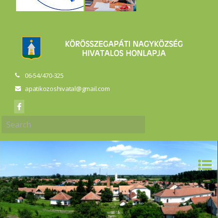
06-54/470-325
apatikozoshivatal@gmail.com