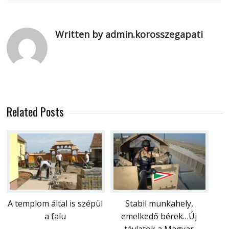
Written by admin.korosszegapati
Related Posts
A templom által is szépül
Stabil munkahely,
a falu
emelkedő bérek…Új
távlatok a Magyar